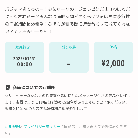
パジャマきてるのー！おにゅーなの！ジェラピケだよほわほわだ
よ〜♡さわるー？みんなは睡眠時間どのくらい？みほちは夜行性
の睡眠時間長め希望！みほちが寝る間に時間合わせてねてくれな
い？？？さみしーから！
Twitter
LINE
メール
Facebook
販売終了日
残り枚数
価格
2025/01/31
-
¥2,000
URLコピー
00:00
商品についてのご説明
クリエイターがあなたのご要望を元に特別なメッセージ付きの商品を制作し
ます。お届けまでに1週間ほどかかる場合がありますのでご了承ください。
※購入時に3%のシステム決済利用料が発生します
利用規約
と
プライバシーポリシー
に同意の上、購入画面までお進みくださ
い。