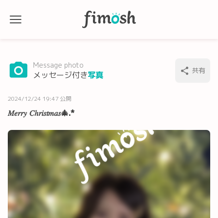
Message photo
共有
メッセージ付き
写真
2024/12/24 19:47 公開
𝑀𝑒𝑟𝑟𝑦 𝐶ℎ𝑟𝑖𝑠𝑡𝑚𝑎𝑠‪🎄.*