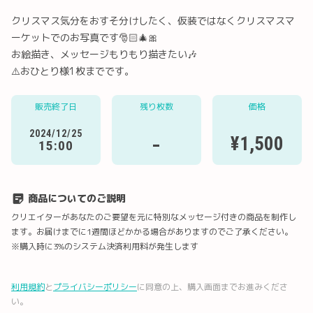
クリスマス気分をおすそ分けしたく、仮装ではなくクリスマスマ
ーケットでのお写真です🎅🏻🎄🎀
お絵描き、メッセージもりもり描きたい🎶
⚠️おひとり様1枚までです。
Twitter
LINE
メール
Facebook
販売終了日
残り枚数
価格
2024/12/25
-
¥1,500
URLコピー
15:00
商品についてのご説明
クリエイターがあなたのご要望を元に特別なメッセージ付きの商品を制作し
ます。お届けまでに1週間ほどかかる場合がありますのでご了承ください。
※購入時に3%のシステム決済利用料が発生します
利用規約
と
プライバシーポリシー
に同意の上、購入画面までお進みくださ
い。