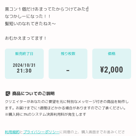
黒コン１個だけあまってたからつけてみた☝️
なつかしーになった！！
髪短いのなれてきたねえ〜
おむかえまってます！
Twitter
LINE
メール
Facebook
販売終了日
残り枚数
価格
2024/10/31
URLコピー
-
¥2,000
21:30
商品についてのご説明
クリエイターがあなたのご要望を元に特別なメッセージ付きの商品を制作し
ます。お届けまでに1週間ほどかかる場合がありますのでご了承ください。
※購入時に3%のシステム決済利用料が発生します
利用規約
と
プライバシーポリシー
に同意の上、購入画面までお進みくださ