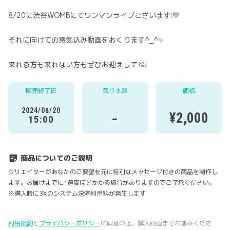
8/20に渋谷WOMBにてワンマンライブございます❕💛
それに向けての意気込み動画をおくります^_^︎✨
来れる方も来れない方もぜひお迎えしてね❕
Twitter
LINE
メール
Facebook
販売終了日
残り本数
価格
2024/08/20
URLコピー
-
¥2,000
15:00
商品についてのご説明
クリエイターがあなたのご要望を元に特別なメッセージ付きの商品を制作し
ます。お届けまでに1週間ほどかかる場合がありますのでご了承ください。
※購入時に3%のシステム決済利用料が発生します
利用規約
と
プライバシーポリシー
に同意の上、購入画面までお進みくださ