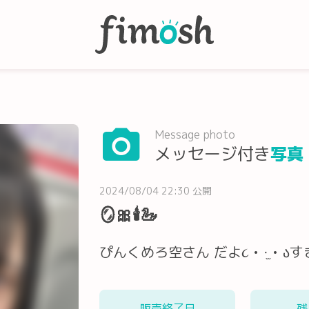
Message photo
メッセージ付き
写真
2024/08/04 22:30 公開
🪞🎀🕯🦢
ぴんくめろ空さん‎ だよ૮ • ·̫ • აすき？‎ 
販売終了日
残