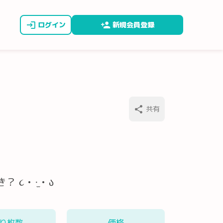
ログイン
新規会員登録
共有
૮ • ·̫ • ა
り枚数
価格