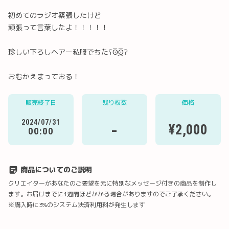
初めてのラジオ緊張したけど
頑張って言葉したよ！！！！！
珍しい下ろしヘアー私服でちたʕʘ̅͜ʘ̅ʔ
おむかえまっておる！
Twitter
LINE
メール
Facebook
販売終了日
残り枚数
価格
URLコピー
2024/07/31
-
¥2,000
00:00
商品についてのご説明
クリエイターがあなたのご要望を元に特別なメッセージ付きの商品を制作し
ます。お届けまでに1週間ほどかかる場合がありますのでご了承ください。
※購入時に3%のシステム決済利用料が発生します