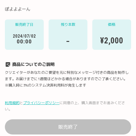
ぽよよよーん
販売終了日
残り本数
価格
Twitter
LINE
メール
Facebook
2024/07/02
-
¥2,000
00:00
URLコピー
商品についてのご説明
クリエイターがあなたのご要望を元に特別なメッセージ付きの商品を制作し
ます。お届けまでに1週間ほどかかる場合がありますのでご了承ください。
※購入時に3%のシステム決済利用料が発生します
利用規約
と
プライバシーポリシー
に同意の上、購入画面までお進みくださ
い。
販売終了