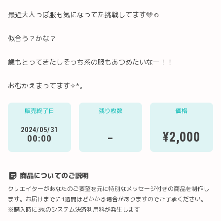
最近大人っぽ服も気になってた挑戦してます🩵☺️
似合う？かな？
歳もとってきたしそっち系の服もあつめたいなー！！
Twitter
LINE
メール
Facebook
おむかえまってます✧*｡
販売終了日
残り枚数
価格
URLコピー
2024/05/31
-
¥2,000
00:00
商品についてのご説明
クリエイターがあなたのご要望を元に特別なメッセージ付きの商品を制作し
ます。お届けまでに1週間ほどかかる場合がありますのでご了承ください。
※購入時に3%のシステム決済利用料が発生します