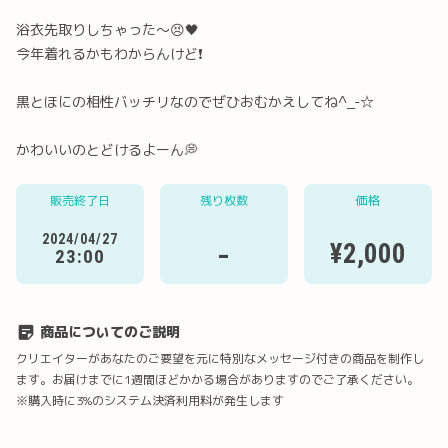
浴衣先取りしちゃった〜😣🖤
今年着れるかもわからんけど❗️
黒とほにの相性バッチリなのでぜひおむかえしてね‪^_-☆
かわいいのとどけるよーん💭
Twitter
LINE
メール
Facebook
販売終了日
残り枚数
価格
URLコピー
2024/04/27
-
¥2,000
23:00
商品についてのご説明
クリエイターがあなたのご要望を元に特別なメッセージ付きの商品を制作し
ます。お届けまでに1週間ほどかかる場合がありますのでご了承ください。
※購入時に3%のシステム決済利用料が発生します