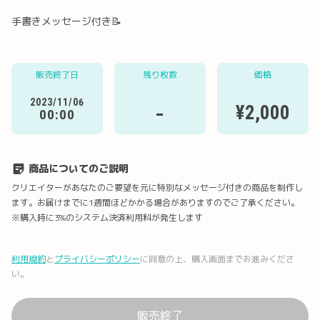
手書きメッセージ付き📝
Twitter
LINE
メール
Facebook
販売終了日
残り枚数
価格
2023/11/06
-
¥2,000
00:00
URLコピー
商品についてのご説明
クリエイターがあなたのご要望を元に特別なメッセージ付きの商品を制作し
ます。お届けまでに1週間ほどかかる場合がありますのでご了承ください。
※購入時に3%のシステム決済利用料が発生します
利用規約
と
プライバシーポリシー
に同意の上、購入画面までお進みくださ
い。
販売終了