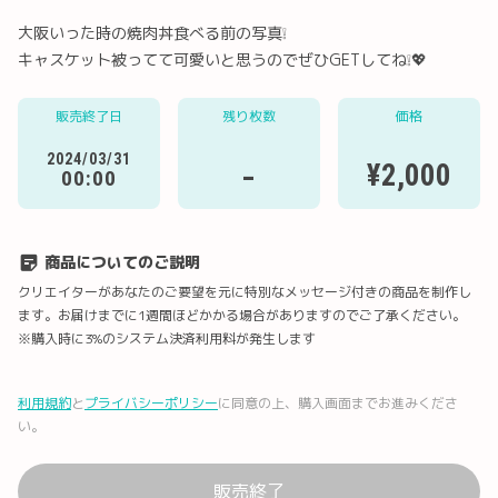
大阪いった時の焼肉丼食べる前の写真❕
キャスケット被ってて可愛いと思うのでぜひGETしてね❕💖
Twitter
LINE
メール
Facebook
販売終了日
残り枚数
価格
2024/03/31
-
¥2,000
00:00
URLコピー
商品についてのご説明
クリエイターがあなたのご要望を元に特別なメッセージ付きの商品を制作し
ます。お届けまでに1週間ほどかかる場合がありますのでご了承ください。
※購入時に3%のシステム決済利用料が発生します
利用規約
と
プライバシーポリシー
に同意の上、購入画面までお進みくださ
い。
販売終了