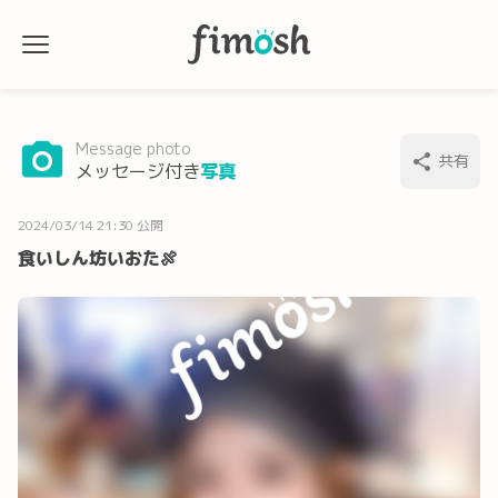
Message photo
共有
メッセージ付き
写真
2024/03/14 21:30 公開
食いしん坊いおた🍖