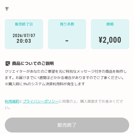
👘
販売終了日
残り本数
価格
Twitter
LINE
メール
Facebook
2026/07/07
-
¥2,000
20:03
URLコピー
商品についてのご説明
クリエイターがあなたのご要望を元に特別なメッセージ付きの商品を制作し
ます。お届けまでに1週間ほどかかる場合がありますのでご了承ください。
※購入時に3%のシステム決済利用料が発生します
利用規約
と
プライバシーポリシー
に同意の上、購入画面までお進みくださ
い。
販売終了