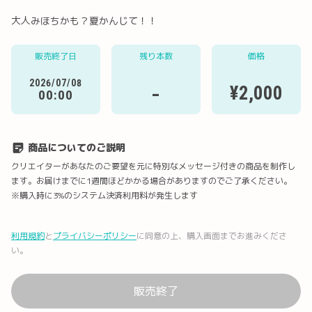
大人みほちかも？夏かんじて！！
販売終了日
残り本数
価格
Twitter
LINE
メール
Facebook
2026/07/08
-
¥2,000
00:00
URLコピー
商品についてのご説明
クリエイターがあなたのご要望を元に特別なメッセージ付きの商品を制作し
ます。お届けまでに1週間ほどかかる場合がありますのでご了承ください。
※購入時に3%のシステム決済利用料が発生します
利用規約
と
プライバシーポリシー
に同意の上、購入画面までお進みくださ
い。
販売終了