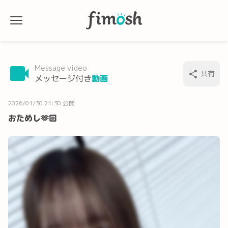
Message video
共有
メッセージ付き
動画
2026/01/30 21:30 公開
おためし🫶🏻