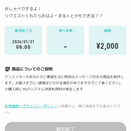
おしゃべりするよ！
リクエストくれたらおはよーまる‪🔆‬とかもできる？？
Twitter
LINE
メール
Facebook
販売終了日
残り本数
価格
2026/01/31
-
¥2,000
06:00
URLコピー
商品についてのご説明
クリエイターがあなたのご要望を元に特別なメッセージ付きの商品を制作し
ます。お届けまでに1週間ほどかかる場合がありますのでご了承ください。
※購入時に3%のシステム決済利用料が発生します
利用規約
と
プライバシーポリシー
に同意の上、購入画面までお進みくださ
い。
販売終了