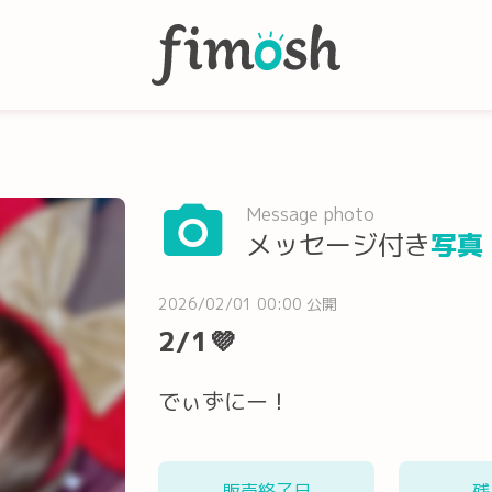
Message photo
メッセージ付き
写真
2026/02/01 00:00 公開
2/1💜
でぃずにー！
販売終了日
残