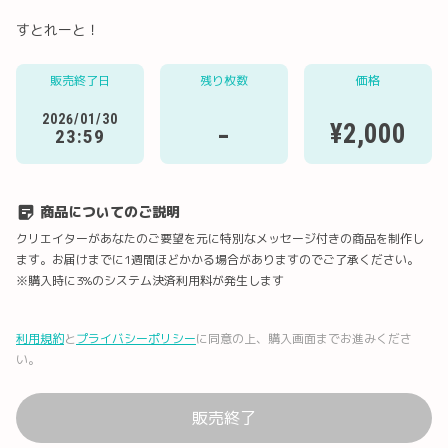
すとれーと！
販売終了日
残り枚数
価格
Twitter
LINE
メール
Facebook
2026/01/30
-
¥2,000
23:59
URLコピー
商品についてのご説明
クリエイターがあなたのご要望を元に特別なメッセージ付きの商品を制作し
ます。お届けまでに1週間ほどかかる場合がありますのでご了承ください。
※購入時に3%のシステム決済利用料が発生します
利用規約
と
プライバシーポリシー
に同意の上、購入画面までお進みくださ
い。
販売終了