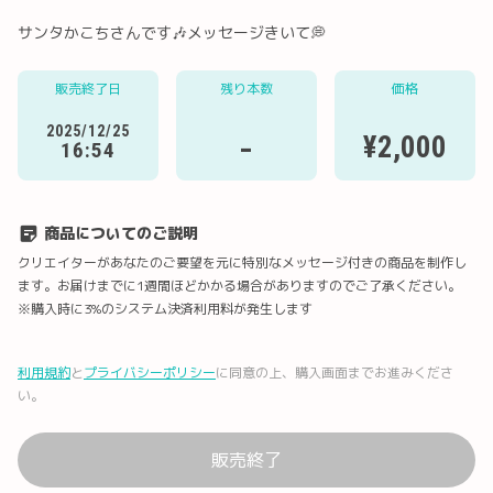
サンタかこちさんです🎶メッセージきいて💭
販売終了日
残り本数
価格
Twitter
LINE
メール
Facebook
2025/12/25
-
¥2,000
16:54
URLコピー
商品についてのご説明
クリエイターがあなたのご要望を元に特別なメッセージ付きの商品を制作し
ます。お届けまでに1週間ほどかかる場合がありますのでご了承ください。
※購入時に3%のシステム決済利用料が発生します
利用規約
と
プライバシーポリシー
に同意の上、購入画面までお進みくださ
い。
販売終了