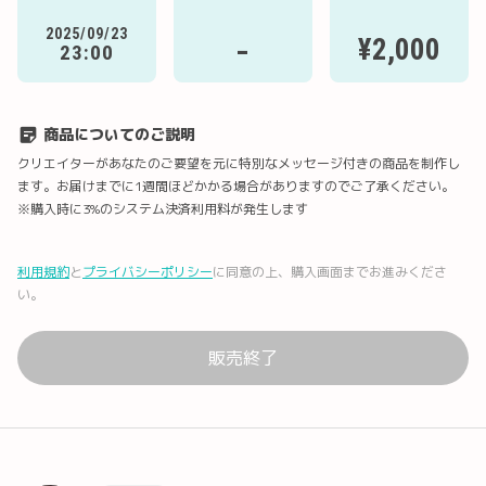
2025/09/23
-
¥2,000
23:00
商品についてのご説明
クリエイターがあなたのご要望を元に特別なメッセージ付きの商品を制作し
ます。お届けまでに1週間ほどかかる場合がありますのでご了承ください。
※購入時に3%のシステム決済利用料が発生します
利用規約
と
プライバシーポリシー
に同意の上、購入画面までお進みくださ
い。
販売終了