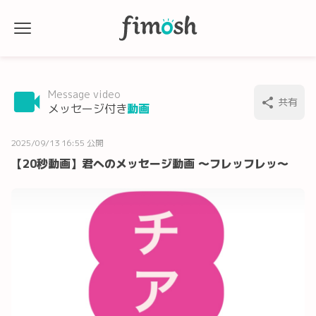
Message video
共有
メッセージ付き
動画
2025/09/13 16:55 公開
【20秒動画】君へのメッセージ動画 〜フレッフレッ〜