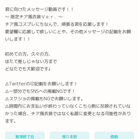
君に向けたメッセージ動画です！！
〜 限定チア風衣装Ｖｅｒ．〜
チア風コスプレにちなんで、頑張る君を応援します！
要望欄に応援して欲しいことや、その他メッセージの記載をお願
いします！！
初めての方、久々の方、
ほたて推しじゃない方まで
どなたでも大歓迎です♩
⚠️TwitterのID記載をお願いします！
Twitter
LINE
メール
Facebook
⚠️一部分でもSNSへの掲載NGです！
⚠️スクショの掲載もNGでお願いします。
⚠️時間内にお支払いが終わっていなくこちら側に反映されていな
URLコピー
かった場合、チア風衣装ではなく私服に変更となる可能性があり
ます。
販売終了日
残り本数
価格