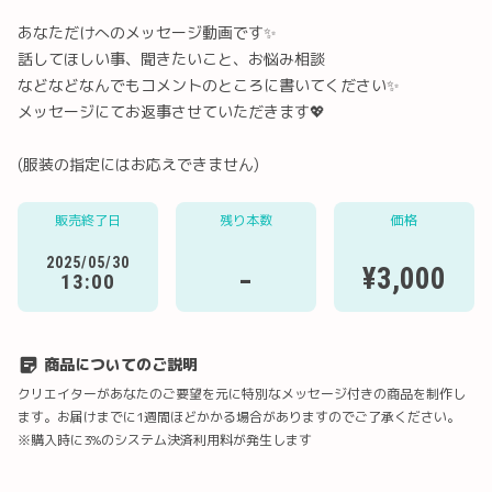
あなただけへのメッセージ動画です✨
話してほしい事、聞きたいこと、お悩み相談
などなどなんでもコメントのところに書いてください✨
メッセージにてお返事させていただきます💖
(服装の指定にはお応えできません)
Twitter
LINE
メール
Facebook
販売終了日
残り本数
価格
URLコピー
2025/05/30
-
¥3,000
13:00
商品についてのご説明
クリエイターがあなたのご要望を元に特別なメッセージ付きの商品を制作し
ます。お届けまでに1週間ほどかかる場合がありますのでご了承ください。
※購入時に3%のシステム決済利用料が発生します