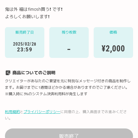
鬼は外 福はfimosh買う❗️ です❗️
よろしくお願いします❗️
Twitter
LINE
メール
Facebook
販売終了日
残り枚数
価格
2025/02/28
-
¥2,000
23:59
URLコピー
商品についてのご説明
クリエイターがあなたのご要望を元に特別なメッセージ付きの商品を制作し
ます。お届けまでに1週間ほどかかる場合がありますのでご了承ください。
※購入時に3%のシステム決済利用料が発生します
利用規約
と
プライバシーポリシー
に同意の上、購入画面までお進みくださ
い。
販売終了