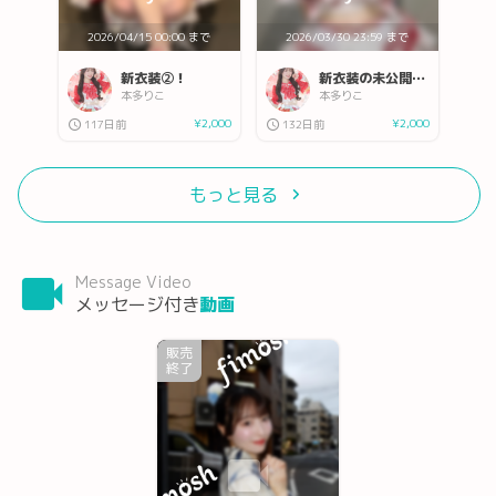
2026/04/15 00:00 まで
2026/03/30 23:59 まで
新衣装②！
新衣装の未公開の写真でフィモッシュ！
本多りこ
本多りこ
¥2,000
¥2,000
117日前
132日前
もっと見る
Message Video
メッセージ付き
動画
販売
終了