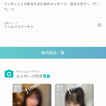
フィモッシュであなたのためのメッセージ、伝えさせて〜╰(*´︶
`*)╯♡
所属グループ
フィルフェリーチェ
販売商品一覧
Message Photo
メッセージ付き
写真
販売
販売
終了
終了