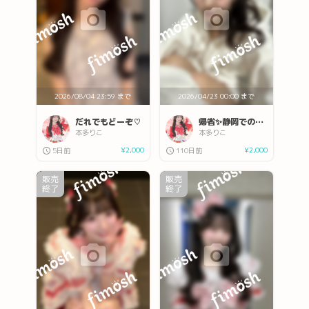
2026/08/04 23:59 まで
2026/04/23 00:00 まで
だれでもどーぞ♡
帰省✨静岡での写真でフィモッシュ♩
本多りこ
本多りこ
¥2,000
¥2,000
5日前
110日前
販売
販売
終了
終了