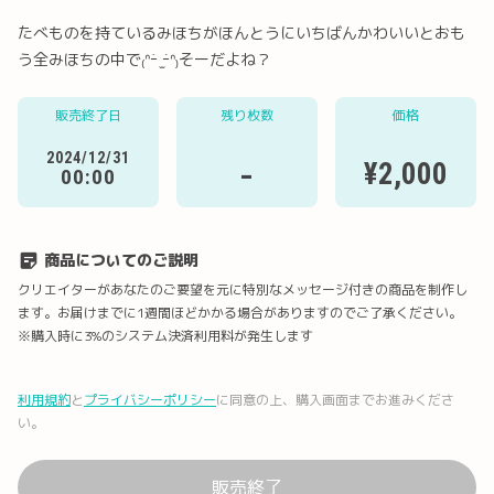
たべものを持ているみほちがほんとうにいちばんかわいいとおも
う全みほちの中で₍ᐢｰ̀ ̫ｰ́ᐢ₎そーだよね？
Twitter
LINE
メール
Facebook
販売終了日
残り枚数
価格
2024/12/31
-
¥2,000
00:00
URLコピー
商品についてのご説明
クリエイターがあなたのご要望を元に特別なメッセージ付きの商品を制作し
ます。お届けまでに1週間ほどかかる場合がありますのでご了承ください。
※購入時に3%のシステム決済利用料が発生します
利用規約
と
プライバシーポリシー
に同意の上、購入画面までお進みくださ
い。
販売終了