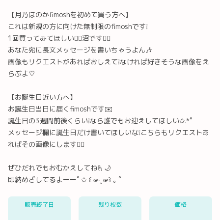
【月乃ほのかfimoshを初めて買う方へ】
これは新規の方に向けた無制限のfimoshです❕
1回買ってみてほしい👍🏻沼です👍🏻
あなた宛に長文メッセージを書いちゃうよん🎶
画像もリクエストがあればおしえて❕なければ好きそうな画像をえ
らぶよ♡
【お誕生日近い方へ】
お誕生日当日に届くfimoshです✉️
誕生日の3週間前後くらい❕なら誰でもお迎えしてほしい✩.*˚
Twitter
LINE
メール
Facebook
メッセージ欄に誕生日だけ書いてほしいな❕こちらもリクエストあ
ればその画像にします👍🏻
URLコピー
ぜひだれでもおむかえしてね🫰🌙
即納めざしてるよーー˚ ✩ ꒰ ɞ̴̶̷ ·̮ ɞ̴̶̷ ꒱ ｡ ˚
販売終了日
残り枚数
価格