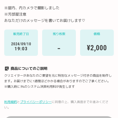
※屋内、内カメラで撮影しました
※汚部屋注意
あなただけのメッセージを書いてお届けします♡
Twitter
LINE
メール
Facebook
販売終了日
残り枚数
価格
2024/09/10
-
¥2,000
19:03
URLコピー
商品についてのご説明
クリエイターがあなたのご要望を元に特別なメッセージ付きの商品を制作し
ます。お届けまでに1週間ほどかかる場合がありますのでご了承ください。
※購入時に3%のシステム決済利用料が発生します
利用規約
と
プライバシーポリシー
に同意の上、購入画面までお進みくださ
い。