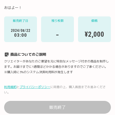
おはよー！
販売終了日
残り枚数
価格
Twitter
LINE
メール
Facebook
2024/08/22
-
¥2,000
03:00
URLコピー
商品についてのご説明
クリエイターがあなたのご要望を元に特別なメッセージ付きの商品を制作し
ます。お届けまでに1週間ほどかかる場合がありますのでご了承ください。
※購入時に3%のシステム決済利用料が発生します
利用規約
と
プライバシーポリシー
に同意の上、購入画面までお進みくださ
い。
販売終了