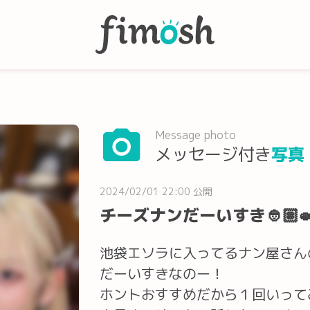
Message photo
メッセージ付き
写真
2024/02/01 22:00 公開
チーズナンだーいすき👲🏽
池袋エソラに入ってるナン屋さん
だーいすきなのー！
ホントおすすめだから１回いってみて