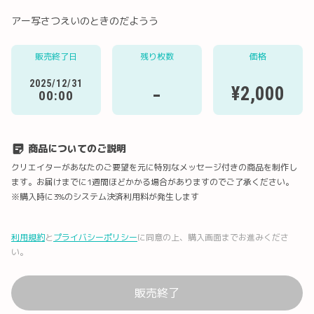
アー写さつえいのときのだようう
販売終了日
残り枚数
価格
Twitter
LINE
メール
Facebook
2025/12/31
-
¥2,000
00:00
URLコピー
商品についてのご説明
クリエイターがあなたのご要望を元に特別なメッセージ付きの商品を制作し
ます。お届けまでに1週間ほどかかる場合がありますのでご了承ください。
※購入時に3%のシステム決済利用料が発生します
利用規約
と
プライバシーポリシー
に同意の上、購入画面までお進みくださ
い。
販売終了