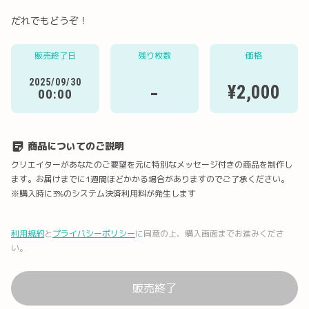
だれでもどうぞ！
販売終了日
残り枚数
価格
Twitter
LINE
メール
Facebook
2025/09/30
-
¥2,000
00:00
URLコピー
商品についてのご説明
クリエイターがあなたのご要望を元に特別なメッセージ付きの商品を制作し
ます。お届けまでに1週間ほどかかる場合がありますのでご了承ください。
※購入時に3%のシステム決済利用料が発生します
利用規約
と
プライバシーポリシー
に同意の上、購入画面までお進みくださ
い。
販売終了