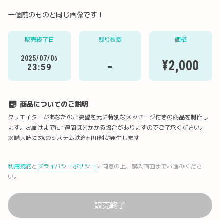
一個前のものと同じ画像です！
販売終了日
残り枚数
価格
Twitter
LINE
メール
Facebook
2025/07/06
-
¥2,000
23:59
URLコピー
商品についてのご説明
クリエイターがあなたのご要望を元に特別なメッセージ付きの商品を制作し
ます。お届けまでに1週間ほどかかる場合がありますのでご了承ください。
※購入時に3%のシステム決済利用料が発生します
利用規約
と
プライバシーポリシー
に同意の上、購入画面までお進みくださ
い。
販売終了