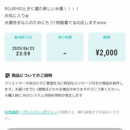
RGJAMのときに着た新しい水着！！！！
お気に入り🎀
水着苦手な人のためにもう1枚服着てるの出しますwww
Twitter
LINE
メール
Facebook
販売終了日
残り枚数
価格
2025/06/23
-
¥2,000
23:59
URLコピー
商品についてのご説明
クリエイターがあなたのご要望を元に特別なメッセージ付きの商品を制作し
ます。お届けまでに1週間ほどかかる場合がありますのでご了承ください。
※購入時に3%のシステム決済利用料が発生します
利用規約
と
プライバシーポリシー
に同意の上、購入画面までお進みくださ
い。