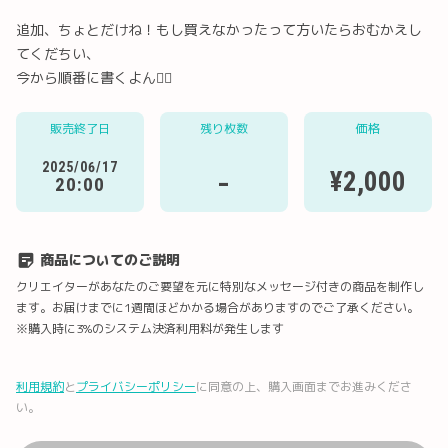
追加、ちょとだけね！もし買えなかったって方いたらおむかえし
てくだちい、
今から順番に書くよん✌🏻
Twitter
LINE
メール
Facebook
販売終了日
残り枚数
価格
2025/06/17
-
¥2,000
20:00
URLコピー
商品についてのご説明
クリエイターがあなたのご要望を元に特別なメッセージ付きの商品を制作し
ます。お届けまでに1週間ほどかかる場合がありますのでご了承ください。
※購入時に3%のシステム決済利用料が発生します
利用規約
と
プライバシーポリシー
に同意の上、購入画面までお進みくださ
い。